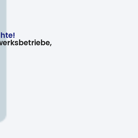
chte!
erksbetriebe,