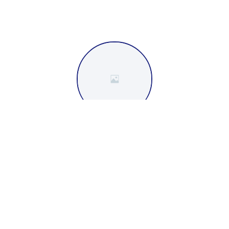
Full Name
Job Title
Lorem ipsum dolor sit amet, consectetur
adipiscing elit. Ut elit tellus, luctus nec
ullamcorper.